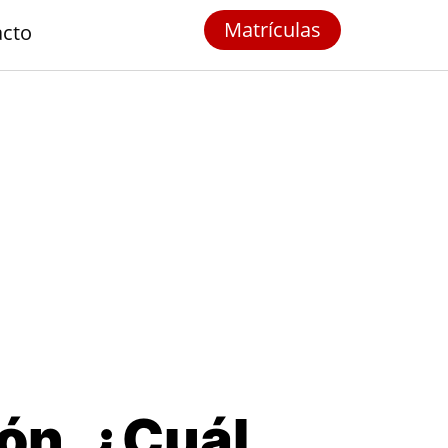
Matrículas
acto
ón. ¿Cuál