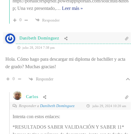
https://portalicfespqrsdf.powerappsportals.com/solicitud/&nbs
p; Una vez presentado,
…
Leer más »
0
Responder
Danibeth Domínguez
julio 28, 2024 7:38 pm
Hola. Cómo hago para descargar mi diploma de bachiller y acta
de grado? Muchas gracias!
0
Responder
Carlos
Responder a
Danibeth Domínguez
julio 29, 2024 10:20 am
Intenta con estos enlaces:
*RESULTADOS SABER VALIDACIÓN Y SABER 11*