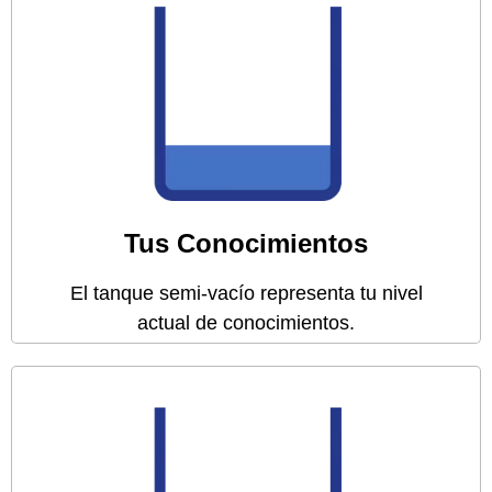
Es lo normal
Aún te hace falta adquirir algunos
conocimientos.
Tu nivel actual lo determinamos mediante
simulacros de las cinco materias
Tus Conocimientos
El tanque semi-vacío representa tu nivel
actual de conocimientos.
Es tu misión