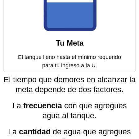
Pasas el examen con apenas 30 puntos
sobre un máximo de 60.
Alcanzas la meta estudando talleres de las
cinco materias clave.
Tu Meta
El tanque lleno hasta el mínimo requerido
para tu ingreso a la U.
El tiempo que demores en alcanzar la
meta depende de dos factores.
La
frecuencia
con que agregues
agua al tanque.
La
cantidad
de agua que agregues