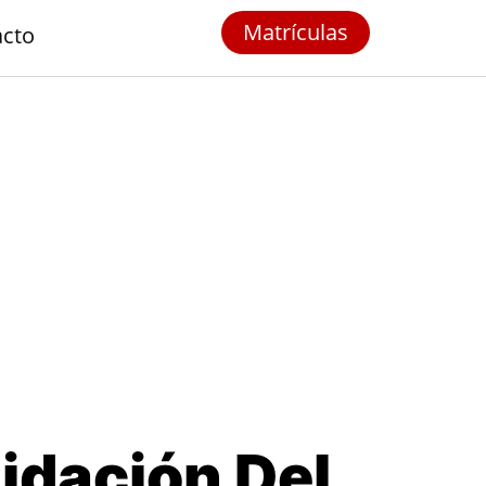
Matrículas
acto
idación Del