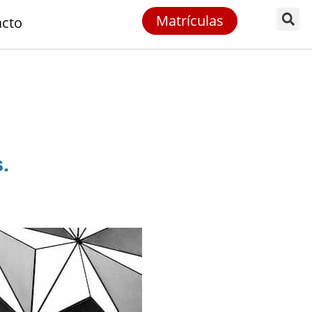
Matrículas
acto
.