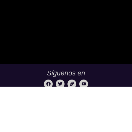
Saber 11 Y Saber Validación.
Síguenos en
TuBachillerato.co es la Academia para Validación del