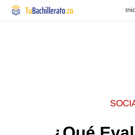
Ini
SOCI
¿Qué Eval