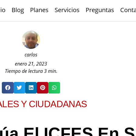
cio
Blog
Planes
Servicios
Preguntas
Cont
carlos
enero 21, 2023
Tiempo de lectura
3
min.
ALES Y CIUDADANAS
úa El ICFES En 