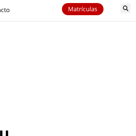
Matrículas
acto
Su