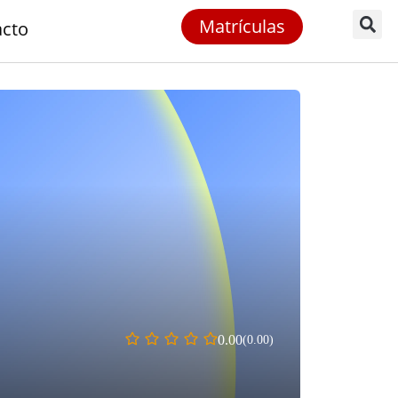
Matrículas
acto
0.00
(0.00)