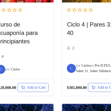
urso de
Ciclo 4 | Pares 3
cuaponía para
40
rincipiantes
2
0
por
Carlos
en
Pre-ICFES
C
C
por
Carlos
Saber 11
,
Saber Validaci
Add to Cart
Add to C
20,000.00
$385,000.00