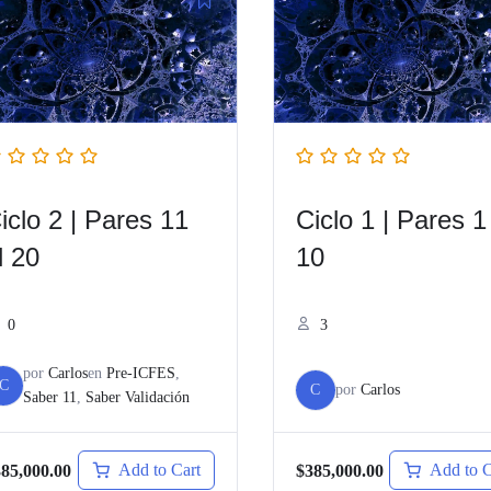
iclo 2 | Pares 11
Ciclo 1 | Pares 1
l 20
10
0
3
por
Carlos
en
Pre-ICFES
,
C
C
por
Carlos
Saber 11
,
Saber Validación
Add to Cart
Add to C
85,000.00
$385,000.00