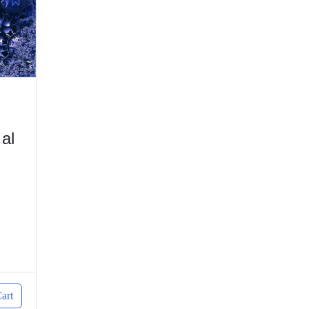
 al
art