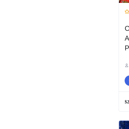
C
A
P
$2