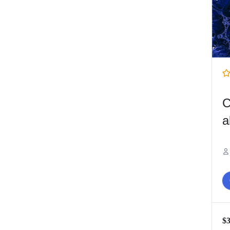
C
a
$3