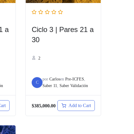
1 a
Ciclo 3 | Pares 21 a
30
2
,
por
Carlos
en
Pre-ICFES
,
C
ón
Saber 11
,
Saber Validación
art
Add to Cart
$385,000.00