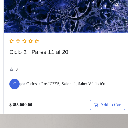
Ciclo 2 | Pares 11 al 20
0
C
por
Carlos
en
Pre-ICFES
,
Saber 11
,
Saber Validación
Add to Cart
$385,000.00