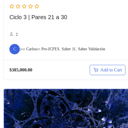
Ciclo 3 | Pares 21 a 30
2
C
por
Carlos
en
Pre-ICFES
,
Saber 11
,
Saber Validación
Add to Cart
$385,000.00