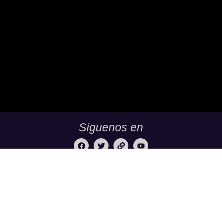
Saber 11 Y Saber Validación.
Síguenos en
TuBachillerato.co es la Academia para Validación del