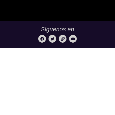
Síguenos en
TuBachillerato.co es la Academia para Validación del
Bachillerato, un programa de educación virtual de TECH
DE LA SABANA. Nuestra misión:
Ningún adulto sin su
diploma de bachiller.