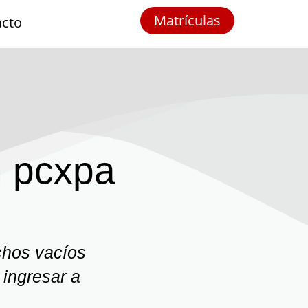
Matrículas
acto
n pcxpa
chos vacíos
ingresar a