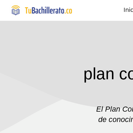
Ini
plan c
El Plan Co
de conoci