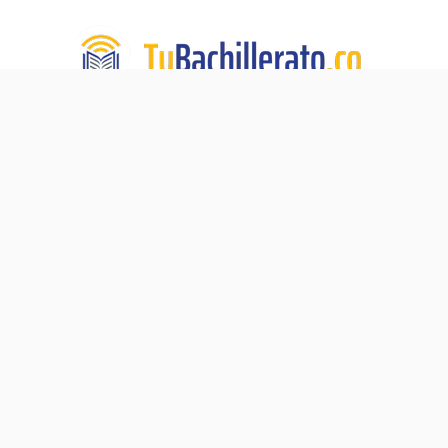
TuBachillerato.co es la Academia para Validación del
Bachillerato, un programa de educación virtual de TECH
DE LA SABANA. Nuestra misión:
Ningún adulto sin su
diploma de bachiller.
Navegación
Blog
Acerca de
Validación del Bachillerato
Preguntas Frecuentes
Pre-ICFES
Contacto
Proceso de Matrícula
Política de Privacidad