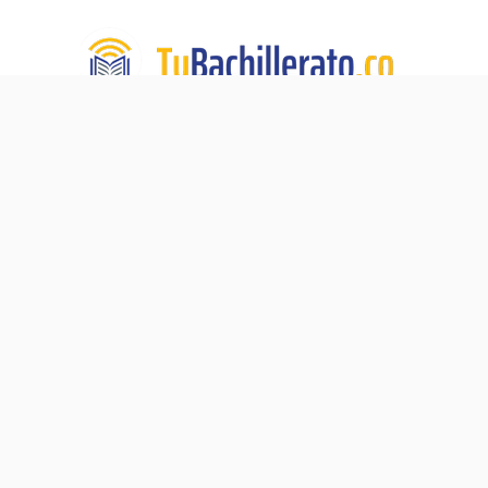
TuBachillerato.co es la Academia para Validación del
Bachillerato, un programa de educación virtual de TECH
DE LA SABANA. Nuestra misión:
Ningún adulto sin su
diploma de bachiller.
Navegación
Blog
Acerca de
Validación del Bachillerato
Preguntas Frecuentes
Pre-ICFES
Contacto
Proceso de Matrícula
Política de Privacidad