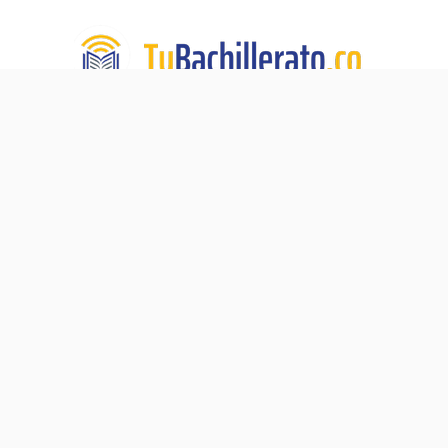
TuBachillerato.co es la Academia para Validación del
Bachillerato, un programa de educación virtual de TECH
DE LA SABANA. Nuestra misión:
Ningún adulto sin su
diploma de bachiller.
Navegación
Blog
Acerca de
Validación del Bachillerato
Preguntas Frecuentes
Pre-ICFES
Contacto
Proceso de Matrícula
Política de Privacidad