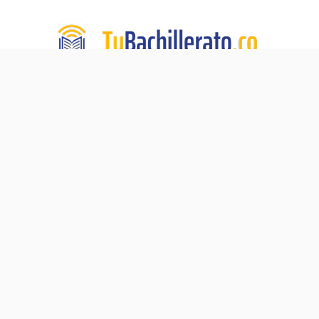
TuBachillerato.co es la Academia para Validación del
Bachillerato, un programa de educación virtual de TECH
DE LA SABANA. Nuestra misión:
Ningún adulto sin su
diploma de bachiller.
Navegación
Blog
Acerca de
Validación del Bachillerato
Preguntas Frecuentes
Pre-ICFES
Contacto
Proceso de Matrícula
Política de Privacidad