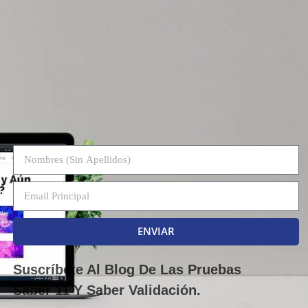
ENVIAR
Suscríbete Al Blog De Las Pruebas
Saber 11 Y Saber Validación.