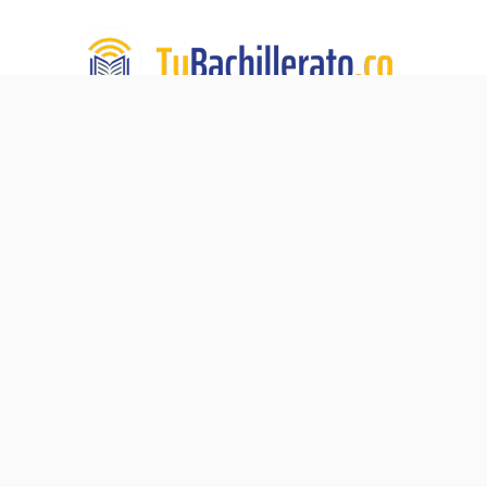
TuBachillerato.co es la Academia para Validación del
Bachillerato, un programa de educación virtual de TECH
DE LA SABANA. Nuestra misión:
Ningún adulto sin su
diploma de bachiller.
Navegación
Blog
Acerca de
Validación del Bachillerato
Preguntas Frecuentes
Pre-ICFES
Contacto
Proceso de Matrícula
Política de Privacidad