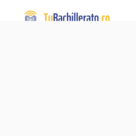
TuBachillerato.co es la Academia para Validación del
Bachillerato, un programa de educación virtual de TECH
DE LA SABANA. Nuestra misión:
Ningún adulto sin su
diploma de bachiller.
Navegación
Blog
Acerca de
Validación del Bachillerato
Preguntas Frecuentes
Pre-ICFES
Contacto
Proceso de Matrícula
Política de Privacidad