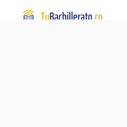
TuBachillerato.co es la Academia para Validación del
Bachillerato, un programa de educación virtual de TECH
DE LA SABANA. Nuestra misión:
Ningún adulto sin su
diploma de bachiller.
Navegación
Blog
Acerca de
Validación del Bachillerato
Preguntas Frecuentes
Pre-ICFES
Contacto
Proceso de Matrícula
Política de Privacidad