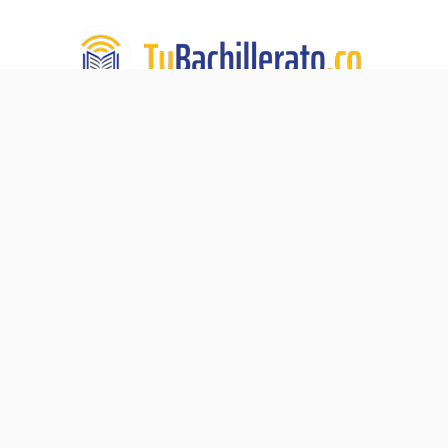
TuBachillerato.co es la Academia para Validación del
Bachillerato, un programa de educación virtual de TECH
DE LA SABANA. Nuestra misión:
Ningún adulto sin su
diploma de bachiller.
Navegación
Blog
Acerca de
Validación del Bachillerato
Preguntas Frecuentes
Pre-ICFES
Contacto
Proceso de Matrícula
Política de Privacidad