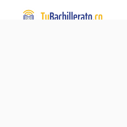
TuBachillerato.co es la Academia para Validación del
Bachillerato, un programa de educación virtual de TECH
DE LA SABANA. Nuestra misión:
Ningún adulto sin su
diploma de bachiller.
Navegación
Blog
Acerca de
Validación del Bachillerato
Preguntas Frecuentes
Pre-ICFES
Contacto
Proceso de Matrícula
Política de Privacidad