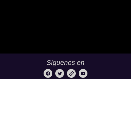
Síguenos en
TuBachillerato.co es la Academia para Validación del
Bachillerato, un programa de educación virtual de TECH